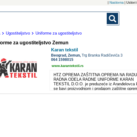
|
Naslovna
| Uslovi
a
Ugostiteljstvo
Uniforme za ugostiteljstvo
forme za ugostiteljstvo Zemun
Karan tekstil
Beograd,
Zemun,
Trg Branka Radičevića 3
064 1598015
www.karantekstil.rs
HTZ OPREMA ZAŠTITNA OPREMA NA RADU
RADNA ODELA RADNE UNIFORME KARAN
TEKSTIL D.O.O. je preduzeće iz Aranđelovca 
se bavi proizvodnjom i prodajom zaštitne opre
na radu. Osnovano 2007.godine i vrlo brzo je
zahvaljujući profesionalzmu i odgovornom
poslovanju, steklo renomiran ugled kao preduz
sa kojim je zadovoljstvo poslovati. Shodno to
formirali smo i sopstveni brend tekstilne galante
KA-TEX. Od 2008.godine, prisutni smo na saj
građevine, tehnike kao izlagači našeg zaštitno
programa, a kvalitet naše HTZ opreme nam je
omogućio uspešnu poslovnu saradnju sa velik
sistemima, kao dobavljača i saradnika. O naš