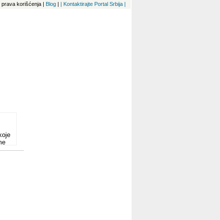
 i prava korišćenja
|
Blog
|
| Kontaktirajte Portal Srbija |
koje
me
eće
me,
rije
mu
g
im
em