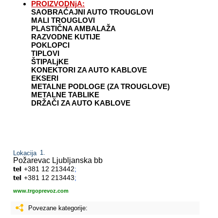
PROIZVODNjA:
SAOBRAĆAJNI AUTO TROUGLOVI
MALI TROUGLOVI
PLASTIČNA AMBALAŽA
RAZVODNE KUTIJE
POKLOPCI
TIPLOVI
ŠTIPALjKE
KONEKTORI ZA AUTO KABLOVE
EKSERI
METALNE PODLOGE (ZA TROUGLOVE)
METALNE TABLIKE
DRŽAČI ZA AUTO KABLOVE
Lokacija
Požarevac
Ljubljanska bb
+381 12 213442
;
+381 12 213443
;
www.trgoprevoz.com
Povezane kategorije: