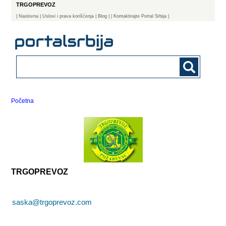
TRGOPREVOZ
|
Naslovna
| Uslovi i prava korišćenja
|
Blog
|
| Kontaktirajte Portal Srbija |
Početna
TRGOPREVOZ
saska@trgoprevoz.com