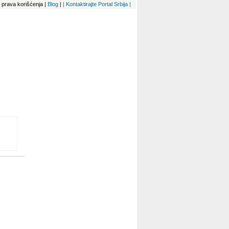
 i prava korišćenja
|
Blog
|
| Kontaktirajte Portal Srbija |