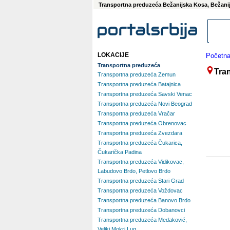
Transportna preduzeća Bežanijska Kosa, Bežani
LOKACIJE
Početn
Transportna preduzeća
Tra
Transportna preduzeća Zemun
Transportna preduzeća Batajnica
Transportna preduzeća Savski Venac
Transportna preduzeća Novi Beograd
Transportna preduzeća Vračar
Transportna preduzeća Obrenovac
Transportna preduzeća Zvezdara
Transportna preduzeća Čukarica,
Čukarička Padina
Transportna preduzeća Vidikovac,
Labudovo Brdo, Petlovo Brdo
Transportna preduzeća Stari Grad
Transportna preduzeća Voždovac
Transportna preduzeća Banovo Brdo
Transportna preduzeća Dobanovci
Transportna preduzeća Medaković,
Veliki Mokri Lug