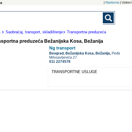
|
Naslovna
| Uslovi
ja
a
Saobraćaj, transport, skladištenje
Transportna preduzeća
nsportna preduzeća Bežanijska Kosa, Bežanija
Ng transport
Beograd,
Bežanijska Kosa, Bežanija,
Peđe
Milosavljevića 27
011 2274578
TRANSPORTNE USLUGE