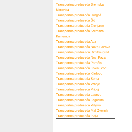
Transportna preduzeća
Sremska
Mitrovica
Transportna preduzeća
Horgoš
Transportna preduzeća
Šid
Transportna preduzeća
Zrenjanin
Transportna preduzeća
Sremska
Kamenica
Transportna preduzeća
Ada
Transportna preduzeća
Nova Pazova
Transportna preduzeća
Dimitrovgrad
Transportna preduzeća
Novi Pazar
Transportna preduzeća
Paraćin
Transportna preduzeća
Kokin Brod
Transportna preduzeća
Kladovo
Transportna preduzeća
Senta
Transportna preduzeća
Vranje
Transportna preduzeća
Priboj
Transportna preduzeća
Lapovo
Transportna preduzeća
Jagodina
Transportna preduzeća
Valjevo
Transportna preduzeća
Mali Zvornik
Transportna preduzeća
Inđija