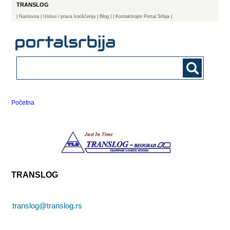
TRANSLOG
|
Naslovna
| Uslovi i prava korišćenja
|
Blog
|
| Kontaktirajte Portal Srbija |
Početna
TRANSLOG
translog@translog.rs