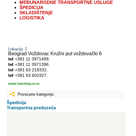
MEĐUNARODNE TRANSPORTNE USLUGE
ŠPEDICIJA
SKLADIŠTENjE
LOGISTIKA
Lokacija
Beograd Voždovac
Kružni put voždovački 6
+381 11 3971499
;
+381 11 3971396
;
+381 63 218332
;
+381 63 601927
;
www.translog.co.rs
Povezane kategorije:
Špedicija
Transportna preduzeća