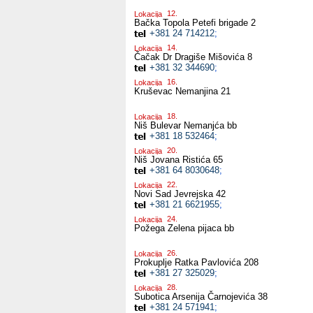
Lokacija
Bačka Topola
Petefi brigade 2
+381 24 714212
;
Lokacija
Čačak
Dr Dragiše Mišovića 8
+381 32 344690
;
Lokacija
Kruševac
Nemanjina 21
Lokacija
Niš
Bulevar Nemanjća bb
+381 18 532464
;
Lokacija
Niš
Jovana Ristića 65
+381 64 8030648
;
Lokacija
Novi Sad
Jevrejska 42
+381 21 6621955
;
Lokacija
Požega
Zelena pijaca bb
Lokacija
Prokuplje
Ratka Pavlovića 208
+381 27 325029
;
Lokacija
Subotica
Arsenija Čarnojevića 38
+381 24 571941
;