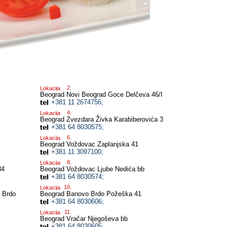
Lokacija
Beograd Novi Beograd
Goce Delčeva 46/I
+381 11 2674756
;
Lokacija
Beograd Zvezdara
Živka Karabiberovića 3
+381 64 8030575
;
Lokacija
Beograd Voždovac
Zaplanjska 41
+381 11 3097100
;
Lokacija
34
Beograd Voždovac
Ljube Nedića bb
+381 64 8030574
;
Lokacija
 Brdo
Beograd Banovo Brdo
Požeška 41
+381 64 8030606
;
Lokacija
Beograd Vračar
Njegoševa bb
+381 64 8030605
;