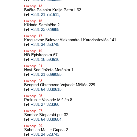
Lokacija
Bačka Palanka
Kralja Petra I 62
+381 21 751611
;
Lokacija
Kikinda
Semlačka 2
+381 23 029985
;
Lokacija
Kragujevac
Bulevar Aleksandra I Karađorđevića 141
+381 34 353745
;
Lokacija
Niš
Episkopska 67
+381 18 593616
;
Lokacija
Novi Sad
Jožefa Marčoka 1
+381 21 6399095
;
Lokacija
Beograd Obrenovac
Vojvode Mišića 229
+381 64 8030615
;
Lokacija
Prokuplje
Vojvode Mišića 8
+381 27 323366
;
Lokacija
Sombor
Staparski put 32
+381 64 8030604
;
Lokacija
Subotica
Matije Gupca 2
+381 24 523743
;