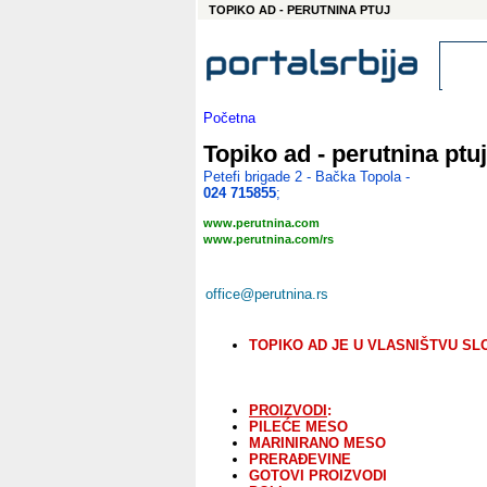
TOPIKO AD - PERUTNINA PTUJ
Početna
Topiko ad - perutnina ptuj
Petefi brigade 2 - Bačka Topola -
024 715855
;
www.perutnina.com
www.perutnina.com/rs
office@perutnina.rs
TOPIKO AD JE U VLASNIŠTVU S
PROIZVODI
:
PILEĆE MESO
MARINIRANO MESO
PRERAĐEVINE
GOTOVI PROIZVODI