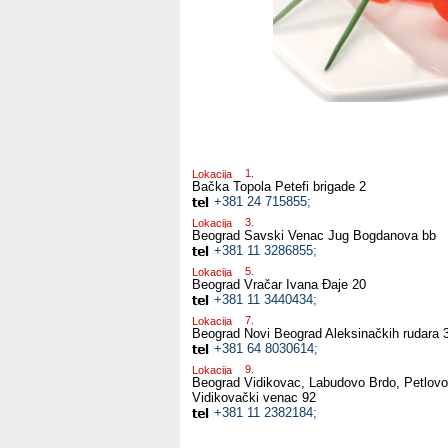
Lokacija
Bačka Topola
Petefi brigade 2
+381 24 715855
;
Lokacija
Beograd Savski Venac
Jug Bogdanova bb
+381 11 3286855
;
Lokacija
Beograd Vračar
Ivana Đaje 20
+381 11 3440434
;
Lokacija
Beograd Novi Beograd
Aleksinačkih rudara 
+381 64 8030614
;
Lokacija
Beograd Vidikovac, Labudovo Brdo, Petlovo
Vidikovački venac 92
+381 11 2382184
;