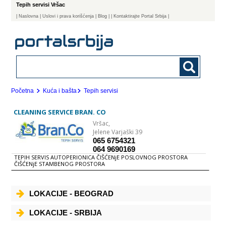
Tepih servisi Vršac
|
Naslovna
| Uslovi i prava korišćenja
|
Blog
|
| Kontaktirajte Portal Srbija |
Početna
Kuća i bašta
Tepih servisi
CLEANING SERVICE BRAN. CO
Vršac,
Jelene Varjaški 39
065 6754321
064 9690169
TEPIH SERVIS AUTOPERIONICA ČIŠĆENjE POSLOVNOG PROSTORA
ČIŠĆENjE STAMBENOG PROSTORA
LOKACIJE - BEOGRAD
LOKACIJE - SRBIJA