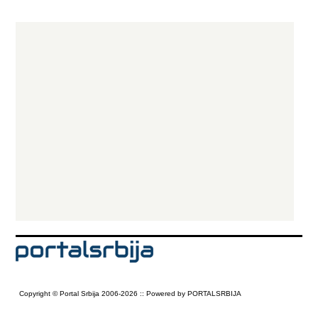
stepenišna antiklizajuća traka za podne ploče - elektrode za varenje -
dihtung gume za građevinsku stolariju - creva za navodnjavanje -
kalendarske lajsne...
Copyright © Portal Srbija 2006-2026 :: Powered by PORTALSRBIJA