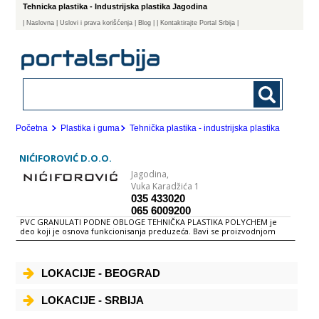
Tehnicka plastika - Industrijska plastika Jagodina
|
Naslovna
| Uslovi i prava korišćenja
|
Blog
|
| Kontaktirajte Portal Srbija |
Početna
Plastika i guma
Tehnička plastika - industrijska plastika
NIĆIFOROVIĆ D.O.O.
Jagodina,
Vuka Karadžića 1
035 433020
065 6009200
PVC GRANULATI PODNE OBLOGE TEHNIČKA PLASTIKA POLYCHEM je
deo koji je osnova funkcionisanja preduzeća. Bavi se proizvodnjom
PVC granulata kapaciteta cca 1200 t/god. Pored proizvodnje granulata,
POLYCHEM se bavi i proizvodnjom regranulata iz različitih plastičnih
masa (PENG, PEVG, TR, ...) kako za svoje potrebe tako i za treća lica
PODNE OBLOGE POLYFORM je pogon za brizganje plastike, čiji je
LOKACIJE - BEOGRAD
glavni proizvod Polyform-N podna ploča, na koju smo veoma ponosni,
jer predstavlja novinu u podnim oblogama, kako svojim dizajnom, tako
i jedinstvenim načinom spajanja. TEHNIČKA PLASTIKA POLYLINE je
LOKACIJE - SRBIJA
odeljenje za ekstrudiranje profila iz proizvodnog programa preduzeća
- "L" perforirana građevinska lajsna - ugaoni formatizeri - završna i