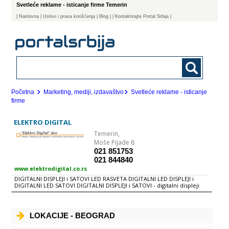
Svetleće reklame - isticanje firme Temerin
|
Naslovna
| Uslovi i prava korišćenja
|
Blog
|
| Kontaktirajte Portal Srbija |
Početna
Marketing, mediji, izdavaštvo
Svetleće reklame - isticanje
firme
ELEKTRO DIGITAL
Temerin,
Moše Pijade 8
021 851753
021 844840
www.elektrodigital.co.rs
DIGITALNI DISPLEJI i SATOVI LED RASVETA DIGITALNI LED DISPLEJI i
DIGITALNI LED SATOVI DIGITALNI DISPLEJI i SATOVI - digitalni displeji
putujući tekst - digitalni satovi - sistemi za informisanje - digitalni
displeji za naftne derivate - digitalni satovi ALARM - digitalni satovi za
narodne poslanike - digitalni displeji za menjačnice - apotekarski krst -
displeji za kolske vage - brojači Svetleće digitalne reklame od LED
LOKACIJE - BEOGRAD
dioda su u mogućnosti da emituju animacije, poruke, tačno vreme,
datum i temperaturu. Led diode su visokosjajne i omogućuju čitljivost