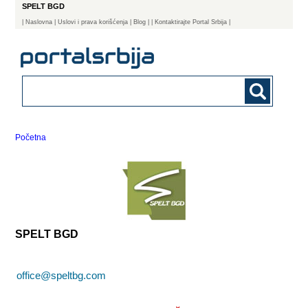
SPELT BGD
|
Naslovna
| Uslovi i prava korišćenja
|
Blog
|
| Kontaktirajte Portal Srbija |
Početna
SPELT BGD
office@speltbg.com