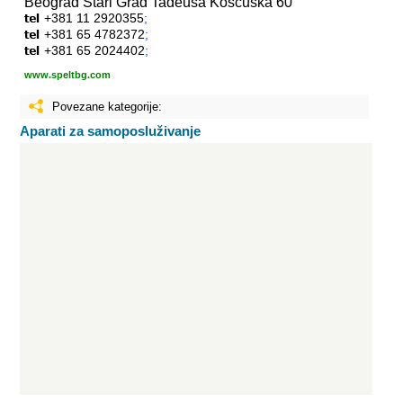
Beograd Stari Grad
Tadeuša Košćuška 60
+381 11 2920355
;
+381 65 4782372
;
+381 65 2024402
;
www.speltbg.com
Povezane kategorije:
Aparati za samoposluživanje