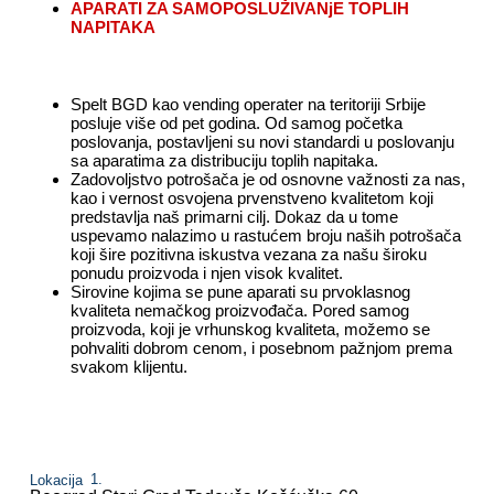
APARATI ZA SAMOPOSLUŽIVANjE TOPLIH
NAPITAKA
Spelt BGD kao vending operater na teritoriji Srbije
posluje više od pet godina. Od samog početka
poslovanja, postavljeni su novi standardi u poslovanju
sa aparatima za distribuciju toplih napitaka.
Zadovoljstvo potrošača je od osnovne važnosti za nas,
kao i vernost osvojena prvenstveno kvalitetom koji
predstavlja naš primarni cilj. Dokaz da u tome
uspevamo nalazimo u rastućem broju naših potrošača
koji šire pozitivna iskustva vezana za našu široku
ponudu proizvoda i njen visok kvalitet.
Sirovine kojima se pune aparati su prvoklasnog
kvaliteta nemačkog proizvođača. Pored samog
proizvoda, koji je vrhunskog kvaliteta, možemo se
pohvaliti dobrom cenom, i posebnom pažnjom prema
svakom klijentu.
Lokacija