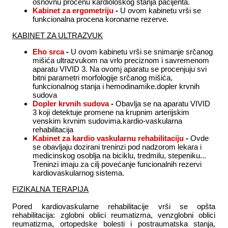
osnovnu procenu kardiološkog stanja pacijenta.
Kabinet za ergometriju
-
U ovom kabinetu vrši se
funkcionalna procena koronarne rezerve.
KABINET ZA ULTRAZVUK
Eho srca
-
U ovom kabinetu vrši se snimanje srčanog
mišića ultrazvukom na vrlo preciznom i savremenom
aparatu VIVID 3. Na ovomj aparatu se procenjuju svi
bitni parametri morfologije srčanog mišića,
funkcionalnog stanja i hemodinamike.dopler krvnih
sudova
Dopler krvnih sudova
-
Obavlja se na aparatu VIVID
3 koji detektuje promene na krupnim arterijskim
venskim krvnim sudovima.kardio-vaskularna
rehabilitacija
Kabinet za kardio vaskularnu rehabilitaciju
-
Ovde
se obavljaju dozirani treninzi pod nadzorom lekara i
medicinskog osoblja na biciklu, tredmilu, stepeniku...
Treninzi imaju za cilj povećanje funcionalnih rezervi
kardiovaskularnog sistema.
FIZIKALNA TERAPIJA
Pored kardiovaskularne rehabilitacije vrši se opšta
rehabilitacija: zglobni oblici reumatizma, venzglobni oblici
reumatizma, ortopedske bolesti i postraumatska stanja,