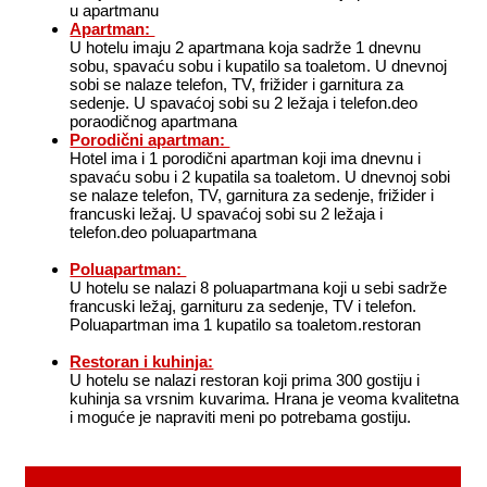
u apartmanu
Apartman:
U hotelu imaju 2 apartmana koja sadrže 1 dnevnu
sobu, spavaću sobu i kupatilo sa toaletom. U dnevnoj
sobi se nalaze telefon, TV, frižider i garnitura za
sedenje. U spavaćoj sobi su 2 ležaja i telefon.deo
poraodičnog apartmana
Porodični apartman:
Hotel ima i 1 porodični apartman koji ima dnevnu i
spavaću sobu i 2 kupatila sa toaletom. U dnevnoj sobi
se nalaze telefon, TV, garnitura za sedenje, frižider i
francuski ležaj. U spavaćoj sobi su 2 ležaja i
telefon.deo poluapartmana
Poluapartman:
U hotelu se nalazi 8 poluapartmana koji u sebi sadrže
francuski ležaj, garnituru za sedenje, TV i telefon.
Poluapartman ima 1 kupatilo sa toaletom.restoran
Restoran i kuhinja:
U hotelu se nalazi restoran koji prima 300 gostiju i
kuhinja sa vrsnim kuvarima. Hrana je veoma kvalitetna
i moguće je napraviti meni po potrebama gostiju.