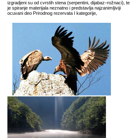
izgradjeni su od cvrstih stena (serpentini, dijabaz–rožnaci), te
je spiranje materijala neznatno i predstavlja najzanimljiviji
ocuvani deo Prirodnog rezervata I kategorije,