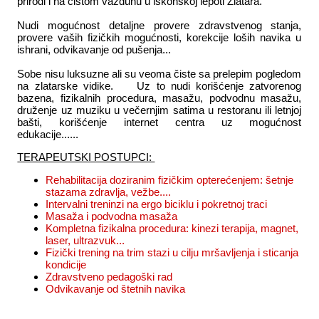
prirodi i na čistom vazduhu u iskonskoj lepoti Zlatara.
Nudi mogućnost detaljne provere zdravstvenog stanja,
provere vaših fizičkih mogućnosti, korekcije loših navika u
ishrani, odvikavanje od pušenja...
Sobe nisu luksuzne ali su veoma čiste sa prelepim pogledom
na zlatarske vidike. Uz to nudi korišćenje zatvorenog
bazena, fizikalnih procedura, masažu, podvodnu masažu,
druženje uz muziku u večernjim satima u restoranu ili letnjoj
bašti, korišćenje internet centra uz mogućnost
edukacije......
TERAPEUTSKI POSTUPCI:
Rehabilitacija doziranim fizičkim opterećenjem: šetnje
stazama zdravlja, vežbe....
Intervalni treninzi na ergo biciklu i pokretnoj traci
Masaža i podvodna masaža
Kompletna fizikalna procedura: kinezi terapija, magnet,
laser, ultrazvuk...
Fizički trening na trim stazi u cilju mršavljenja i sticanja
kondicije
Zdravstveno pedagoški rad
Odvikavanje od štetnih navika