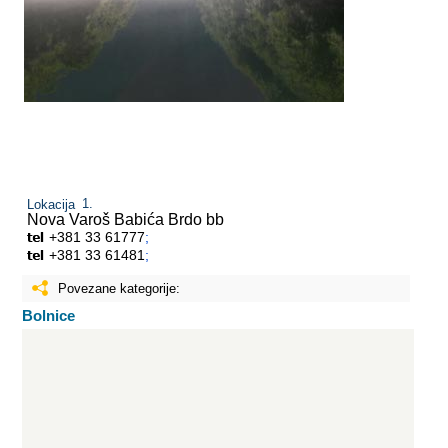
Lokacija
Nova Varoš
Babića Brdo bb
+381 33 61777
;
+381 33 61481
;
Povezane kategorije:
Bolnice