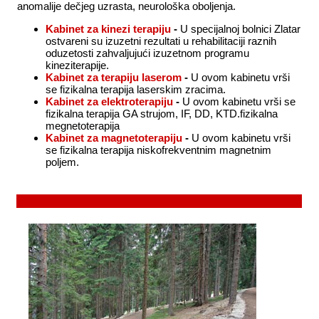
anomalije dečjeg uzrasta, neurološka oboljenja.
Kabinet za kinezi terapiju
-
U specijalnoj bolnici Zlatar
ostvareni su izuzetni rezultati u rehabilitaciji raznih
oduzetosti zahvaljujući izuzetnom programu
kineziterapije.
Kabinet za terapiju laserom
-
U ovom kabinetu vrši
se fizikalna terapija laserskim zracima.
Kabinet za elektroterapiju
-
U ovom kabinetu vrši se
fizikalna terapija GA strujom, IF, DD, KTD.fizikalna
megnetoterapija
Kabinet za magnetoterapiju
-
U ovom kabinetu vrši
se fizikalna terapija niskofrekventnim magnetnim
poljem.