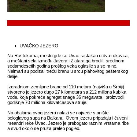
UVAČKO JEZERO
Na Rastokama, mestu gde se Uvac rastakao u dva rukavca,
a meštani sela između Javora i Zlatara ga brodili, sredinom
sedamdesetih godina prošlog veka oglasile su se mine.
Neimari su podizali treću branu u srcu plahovitog pešterskog
delije.
Izgradnjom zemljane brane od 110 metara (najviša u Srbiji)
stvoreno je jezero dugo 27 kilometara sa 212 miliona kubika
vode, koja pokreće agregat snage 36 megavata i proizvodi
godišnje 70 miliona kilovatčasova struje.
Na obalama ovog jezera nalazi se najveće stanište
beloglavog supa na Balkanu. Ovom jezeru pripadaju i čuveni
meandri reke Uvac. Jezero je prebogato raznim vrstama ribe
a svud okolo se pruža prelep pogled.