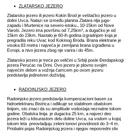
ZLATARSKO JEZERO
Zlatarsko jezero ili jezero Kokin Brod je veštačko jezero u
dolini Uvca. Nalazi se između planina Zlatara nlja jugo-
zapadu i Murtenice na severo-istoku., 10-15km od Nove
Varoši. Jezero ima površinu od 7,25km², a dugačko je od
15km do 23km. Nastalo je 60-ih godina izgradnjom koja je
pregradila reku Uvac kod Kokinog Broda. Brana elektrane je
visoka 83 metra i najveća je zemljana brana izgrađena u
Evropi, a nivo jezera zbog nje varira i do 45m.
Zlatarsko jezero je treće po veličini u Srbiji posle Đerdapskogi
jezera Perućac na Drini. Ovo jezero je plovno svojim
najvećim delom a vožnja čamcem po ovom jezeru
predstavlja jedinstven doživljaj.
RADOINJSKO JEZERO
Radoinjsko jezero predstavlja kompenzacioni basen za
hidroelektranu Bistrica i odlikuje se stabilnom obalskom
linijom, sto znaci da su amplitude vodostaja neznatne tokom
godine. Obalska linija je dugacka 25 km, a najveci deo
jezera leži u klisurastom delu doline Uvca, sa vodom u kojoj
tokom leta preovladjuju zeleni tonovi providnosti do 3–4 m.
Priobalni pojas Radoinjskog jezera i njegov neposredni sliv