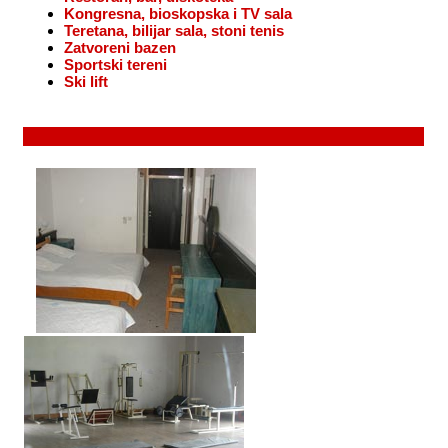
Kongresna, bioskopska i TV sala
Teretana, bilijar sala, stoni tenis
Zatvoreni bazen
Sportski tereni
Ski lift