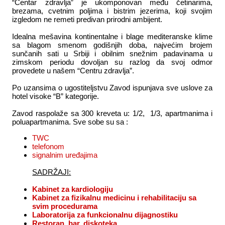
“Centar zdravlja” je ukomponovan među četinarima,
brezama, cvetnim poljima i bistrim jezerima, koji svojim
izgledom ne remeti predivan prirodni ambijent.
Idealna mešavina kontinentalne i blage mediteranske klime
sa blagom smenom godišnjih doba, najvećim brojem
sunčanih sati u Srbiji i obilnim snežnim padavinama u
zimskom periodu dovoljan su razlog da svoj odmor
provedete u našem “Centru zdravlja”.
Po uzansima o ugostiteljstvu Zavod ispunjava sve uslove za
hotel visoke “B” kategorije.
Zavod raspolaže sa 300 kreveta u: 1/2, 1/3, apartmanima i
poluapartmanima. Sve sobe su sa :
TWC
telefonom
signalnim
uređajima
SADRŽAJI:
Kabinet za kardiologiju
Kabinet za fizikalnu medicinu i rehabilitaciju sa
svim procedurama
Laboratorija za funkcionalnu dijagnostiku
Restoran, bar, diskoteka