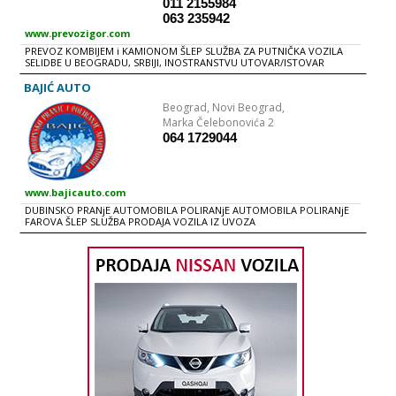
011 2155984
063 235942
www.prevozigor.com
PREVOZ KOMBIJEM i KAMIONOM ŠLEP SLUŽBA ZA PUTNIČKA VOZILA
SELIDBE U BEOGRADU, SRBIJI, INOSTRANSTVU UTOVAR/ISTOVAR
PREVOZ SPECIJALNIH TERETA
BAJIĆ AUTO
Beograd,
Novi Beograd,
Marka Čelebonovića 2
064 1729044
www.bajicauto.com
DUBINSKO PRANjE AUTOMOBILA POLIRANjE AUTOMOBILA POLIRANjE
FAROVA ŠLEP SLUŽBA PRODAJA VOZILA IZ UVOZA