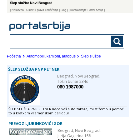
Šlep službe Novi Beograd
|
Naslovna
| Uslovi i prava korišćenja
|
Blog
|
| Kontaktirajte Portal Srbija |
Početna
Automobili, kamioni, autobusi
Šlep službe
ŠLEP SLUŽBA PNP PETNER
Beograd,
Novi Beograd,
Tošin bunar 234d
060 1987000
ŠLEP SLUŽBA PNP PETNER Kada Vaš auto zakaže, mi stižemo u pomoć i
to u kratkom vremenskom periodu!
PREVOZ LJUBINKOVIĆ IGOR
Beograd,
Novi Beograd,
Jurija Gagarina 158