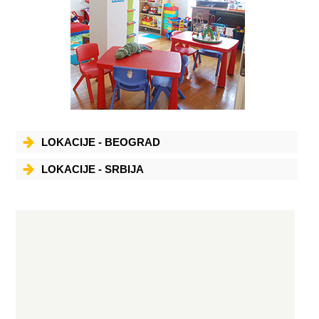
iz svoje fotelje, a sve ostalo prepustite nama i uverite se u pouzdanost
našeg lagera i veoma kurentnih cena. Naglašavamo da se sajt ažurira u
realnom vremenu, što znači da je prikaz asortimana, lagera i cena
uvek ispravan. KANCELARIJSKI MATERIJAL Papiri, Folije i Etikete Toneri,
Riboni i Trake CD/DVD, Baterije, PC Oprema Registratori i Fascikle
Poslovne Knjige i Obrasci Termo, Ading i Faks Rolne Koverte Selotejp,
Kanapi, Natron Table i Biro Mašine Kancelarijski Pribor Pisaći Pribor
Beleške, blokčići i sveske Reklamni i Gift Program ŠKOLSKI PRIBOR
Sveske, Blokovi i Kolaži Drvene Bojce i Flomasteri Tempere, Vodene i
Voštane Boje Glina, plastelin i das masa Tehničko Crtanje Pribor za
Tehničko i Muzičko Edukativna Pomagala Rančevi, Pernice i Kabanice
GIFT, PARTY, HOBBY Ukrasne Kese i Papiri Čestitke i Dekoracija
Albumi, Ramovi i Radosnice Društvene Igre i Bojanke Party Program
LOKACIJE - BEOGRAD
LOKACIJE - SRBIJA