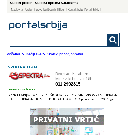
Školski pribor - Školska oprema Karaburma
|
Naslovna
| Uslovi i prava korišćenja
|
Blog
|
| Kontaktirajte Portal Srbija |
Početna
Dečiji svet
Školski pribor, oprema
SPEKTRA TEAM
Beograd,
Karaburma,
Mirijevski bulevar 18b
011 2992815
www.spektra.rs
KANCELARIJSKI MATERIJAL ŠKOLSKI PRIBOR GIFT PROGRAM: UKRASNI
PAPIRI, UKRASNE KESE... SPEKTRA TEAM DOO je osnovana 2001. godine
i iza sebe ima više godina uspešnog poslovanja. Osnovna delatnost je
usmerena na uvoz, trgovinu i proizvodnju artikala iz oblasti
kancelarijskog materijala, školskog pribora i gift programa. U svom
sistemu snabdevanja ima preko 1.000 zadovoljnih klijenata koji su nas
prepoznali kao pouzdanog partnera sa profesionalnim servisom i
širokim asortimanom. Nudimo Vam efikasno snabdevanje
elektronskim putem, bez dodatnih troškova, gubljenja vremena i
suvišne papirologije. Ovim putem možete lako naručiti željenje artikle
koji će vam biti isporučeni u najkraćem roku. Uštedite vreme kupujući