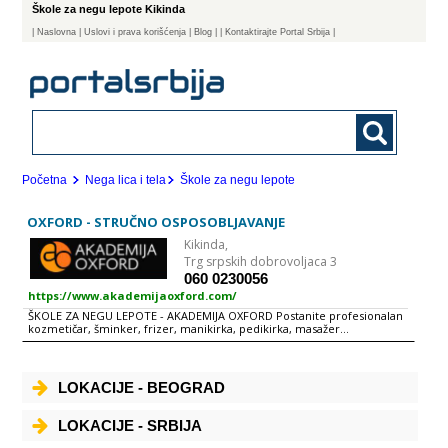
Škole za negu lepote Kikinda
|
Naslovna
| Uslovi i prava korišćenja
|
Blog
|
| Kontaktirajte Portal Srbija |
Početna
Nega lica i tela
Škole za negu lepote
OXFORD - STRUČNO OSPOSOBLJAVANJE
Kikinda,
Trg srpskih dobrovoljaca 3
060 0230056
https://www.akademijaoxford.com/
ŠKOLE ZA NEGU LEPOTE - AKADEMIJA OXFORD Postanite profesionalan
kozmetičar, šminker, frizer, manikirka, pedikirka, masažer...
LOKACIJE - BEOGRAD
LOKACIJE - SRBIJA