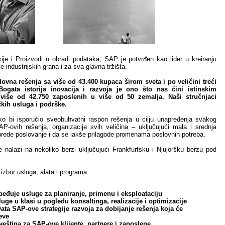
je i Proizvodi u obradi podataka, SAP je potvrđen kao lider u kreiranju
 industrijskih grana i za sva glavna tržišta.
vna rešenja sa više od 43.400 kupaca širom sveta i po veličini treći
Bogata istorija inovacija i razvoja je ono što nas čini istinskim
više od 42.750 zaposlenih u više od 50 zemalja. Naši stručnjaci
kih usluga i podrške.
ko bi isporučio sveobuhvatni raspon rešenja u cilju unapređenja svakog
-ovih rešenja, organizacije svih veličina – uključujući mala i srednja
ede poslovanje i da se lakše prilagode promenama poslovnih potreba.
alazi na nekoliko berzi uključujući Frankfurtsku i Njujoršku berzu pod
zbor usluga, alata i programa:
eđuje usluge za planiranje, primenu i eksploataciju
uge u klasi u pogledu konsaltinga, realizacije i optimizacije
a SAP-ove strategije razvoja za dobijanje rešenja koja će
eve
veština za SAP-ove klijente, partnere i zaposlene