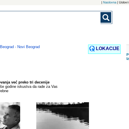
|
Naslovna
| Uslovi
 Beograd - Novi Beograd
LOKACIJE
P
I
anja već preko tri decenije
aše godine iskustva da rade za Vas
rebne