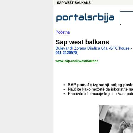
SAP WEST BALKANS
Početna
Sap west balkans
Bulevar dr Zorana Đinđića 64a -GTC house -
011 2120578
;
www.sap.com/westbalkans
SAP pomaže izgradnji boljeg poslov
Naučite kako možete da iskoristite n
Pribavite informacije koje su Vam pot