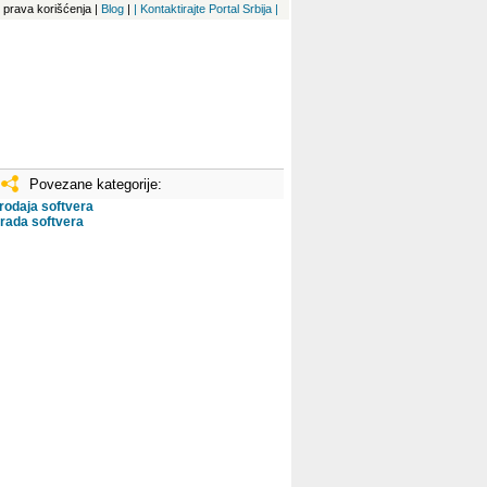
 i prava korišćenja
|
Blog
|
| Kontaktirajte Portal Srbija |
Povezane kategorije:
rodaja softvera
zrada softvera