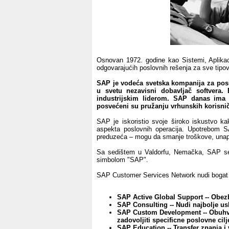
Osnovan 1972. godine kao Sistemi, Aplikaci
odgovarajućih poslovnih rešenja za sve tipove
SAP je vodeća svetska kompanija za poslo
u svetu nezavisni dobavljač softvera. 
industrijskim liderom. SAP danas ima 
posvećeni su pružanju vrhunskih korisnič
SAP je iskoristio svoje široko iskustvo ka
aspekta poslovnih operacija. Upotrebom SAP
preduzeća – mogu da smanje troškove, unapr
Sa sedištem u Valdorfu, Nemačka, SAP se n
simbolom "SAP".
SAP Customer Services Network nudi bogat i
SAP Active Global Support -- Obezb
SAP Consulting -- Nudi najbolje usl
SAP Custom Development -- Obuhvat
zadovoljiti specificne poslovne cilj
SAP Education -- Transfer znanja i 