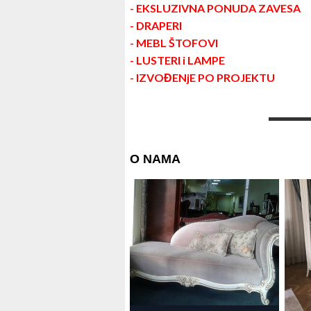
- EKSLUZIVNA PONUDA ZAVESA
- DRAPERI
- MEBL ŠTOFOVI
- LUSTERI i LAMPE
- IZVOĐENjE PO PROJEKTU
O NAMA