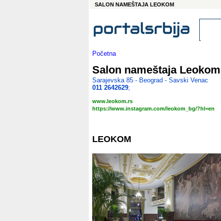
SALON NAMEŠTAJA LEOKOM
Početna
Salon nameštaja Leokom
Sarajevska 85 - Beograd - Savski Venac
011 2642629
;
www.leokom.rs
https://www.instagram.com/leokom_bg/?hl=en
LEOKOM