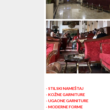
- STILSKI NAMEŠTAJ
- KOŽNE GARNITURE
- UGAONE GARNITURE
- MODERNE FORME