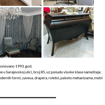
snovano 1993. god.
u Sarajevskoj ulici, broj 85, uz ponudu visoke klase nameštaja:
odernih formi, zavesa, drapera, roletni, paketo mehanizama, mebl