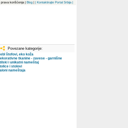
 i prava korišćenja
|
Blog
|
| Kontaktirajte Portal Srbija |
Povezane kategorije:
ebl štofovi, eko koža
ekorativne tkanine - zavese - garnišne
tilski i unikatni nameštaj
tolice i stolovi
aloni nameštaja