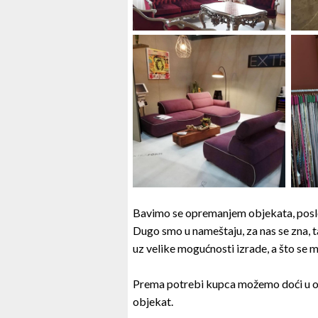
Bavimo se opremanjem objekata, poslo
Dugo smo u nameštaju, za nas se zna, 
uz velike mogućnosti izrade, a što se 
Prema potrebi kupca možemo doći u obj
objekat.