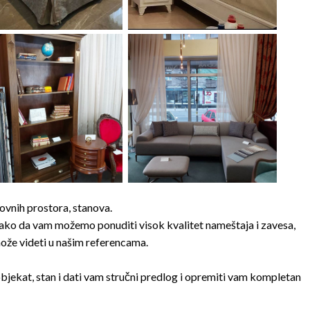
vnih prostora, stanova.
tako da vam možemo ponuditi visok kvalitet nameštaja i zavesa,
može videti u našim referencama.
ekat, stan i dati vam stručni predlog i opremiti vam kompletan