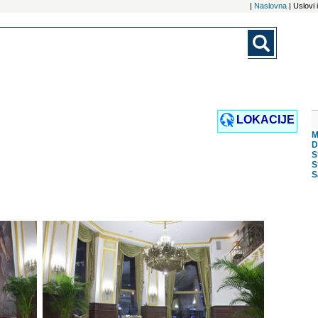
|
Naslovna
| Uslovi
LOKACIJE
M
D
S
S
S