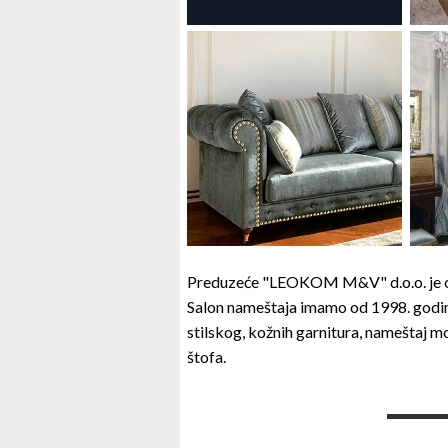
Preduzeće "LEOKOM M&V" d.o.o. je o
Salon nameštaja imamo od 1998. godine 
stilskog, kožnih garnitura, nameštaj m
štofa.