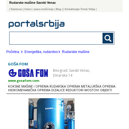
Rudarske mašine Savski Venac
|
Naslovna
| Uslovi i prava korišćenja
|
Blog
|
| Kontaktirajte Portal Srbija |
Početna
Energetika, rudarstvo
Rudarske mašine
GOŠA FOM
Beograd,
Savski Venac,
Dinarska 14
www.gosafom.com
KOKSNE MAŠINE i OPREMA RUDARSKA OPREMA METALURŠKA OPREMA
HIDROMEHANIČKA OPREMA DIZALICE REDUKTORI MOSTOVI OBJEKTI
VISOKOGRADNjE SUDOVI POD PRITISKOM Kompanija “GOSA” osnovana
je 1923. godine srpskim i francuskim kapitalom pod nazivom Jasenica
AD, kao radionica za remont vagona i izradu celicnih konstrukcija.
Pocetak proizvodnog programa sadasnje kompanije GOSA FOM A.D.
nastaje 1930. godine osnivanjem radionice za izradu celicnih
konstrukcija, dizalica, mostova i ostalih objekata. Gosa Fom danas - to
je savremena, trzisno orjentisana i u svetu afirmisana kompanija koja
zahvaljujuci sopstvenom inzenjeringu, projektantskim, tehnoloskim i
proizvodnim znanjima i umecima ispunjava najstrozije svetske
kriterijume. Politika otvorenosti za sve oblike saradnje sa evropskim i