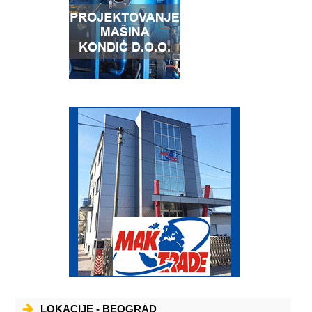
svetskim firmama ukljucujuci i zajednicka ulaganja i u narednom
periodu ostaje jedno od strateskih opredeljenja kompanije.
LOKACIJE - BEOGRAD