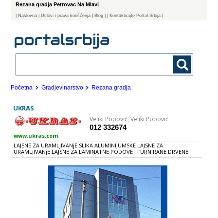
Rezana gradja Petrovac Na Mlavi
|
Naslovna
| Uslovi i prava korišćenja
|
Blog
|
| Kontaktirajte Portal Srbija |
Početna
Gradjevinarstvo
Rezana gradja
UKRAS
Veliki Popović, Veliki Popović
012 332674
www.ukras.com
LAJSNE ZA URAMLjIVANjE SLIKA ALUMINIJUMSKE LAJSNE ZA
URAMLjIVANjE LAJSNE ZA LAMINATNE PODOVE i FURNIRANE DRVENE
LAJSNE LAJSNE ZA KUHINjE i PLAKARE OVALNI RAMOVI ZIDNE OBLOGE -
PERLINA DRVENE GARNIŠNE LAJSNE ZA GRAĐEVINARSTVO USLUGE
FARBANjA, BAJCOVANjA i LAKIRANjA PONUDA DRVENE GRAĐE PONUDA
MAŠINA i PRIBORA UNUTRAŠNjA VRATA