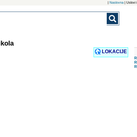
|
Naslovna
| Uslovi
ikola
LOKACIJE
R
R
R