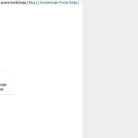
 i prava korišćenja
|
Blog
|
| Kontaktirajte Portal Srbija |
koje
me
eće
me,
rije
mu
g
im
em