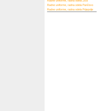
Radne uniforme, radna odela
Žiča
Radne uniforme, radna odela
Pančevo
Radne uniforme, radna odela
Prijepolje