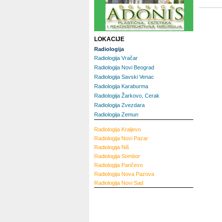
LOKACIJE
Radiologija
Radiologija Vračar
Radiologija Novi Beograd
Radiologija Savski Venac
Radiologija Karaburma
Radiologija Žarkovo, Cerak
Radiologija Zvezdara
Radiologija Zemun
Radiologija
Kraljevo
Radiologija
Novi Pazar
Radiologija
Niš
Radiologija
Sombor
Radiologija
Pančevo
Radiologija
Nova Pazova
Radiologija
Novi Sad