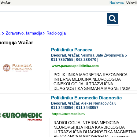
|
Naslovna
| Uslovi
 Vračar
a
Zdravstvo, farmacija
Radiologija
ologija Vračar
Poliklinika Panacea
Beograd,
Vračar,
Velimira Bate Živojinovića 5
011 7857555
|
062 288470
|
www.panaceapoliklinika.com
POLIKLINIKA MAGNETNA REZONANCA
INTERNA MEDICINA NEUROLOGIJA
GINEKOLOGIJA ULTRAZVUČNA
DIJAGNOSTIKA SNIMANjA MAGNETNOM
REZONANCOM SRCA MAGNETNA REZONA
Poliklinika Euromedic Diagnostic
Pregled se obavlja u specijalnoj MR sali, gde
pacijent leži na stolu oko koga se nalazi magne
Beograd,
Vračar,
Alekse Nenadovića 8
kalem.Sistem je poluotvoren, sa tunelom dužin
011 3448056
|
011 3448057
|
od 160 cm, tako da nema opasnosti od osećaj
https://euromedic.rs/
klaustrofobije, kao kod uređaja prethodnih
generacija. Za pregled nije potrebna nikakva
RADIOLOGIJA INTERNA MEDICINA
posebna priprema, niti davanja lekova
NEUROPSIHIJATRIJA KARDIOLOGIJA
(premedikacija). Samo u specijalnim slučajevi
ULTRAZVUČNA DIJAGNOSTIKA MAGNETNA
vrši se ubrizgavanje kontrastnog sredstva, što
REZONANCA MAMOGRAFIJA - prevencija