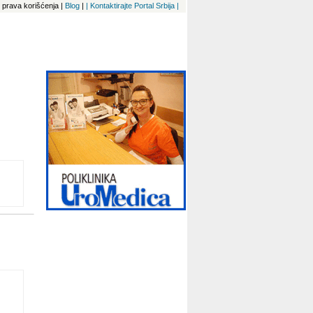
 i prava korišćenja
|
Blog
|
| Kontaktirajte Portal Srbija |
NCA
tni
e
a
ma