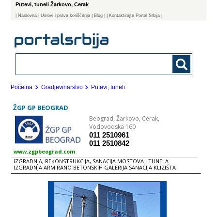
Putevi, tuneli Žarkovo, Cerak
|
Naslovna
| Uslovi i prava korišćenja
|
Blog
|
| Kontaktirajte Portal Srbija |
Početna
Gradjevinarstvo
Putevi, tuneli
ŽGP GP BEOGRAD
Beograd,
Žarkovo, Cerak,
Vodovodska 160
011 2510961
011 2510842
www.zgpbeograd.com
IZGRADNjA, REKONSTRUKCIJA, SANACIJA MOSTOVA i TUNELA
IZGRADNjA ARMIRANO BETONSKIH GALERIJA SANACIJA KLIZIŠTA
IZVOĐENjE RADOVA U VISOKOGRADNjI