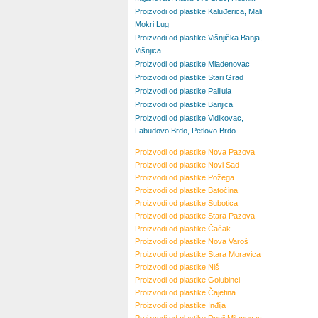
Proizvodi od plastike Kaluđerica, Mali
Mokri Lug
Proizvodi od plastike Višnjička Banja,
Višnjica
Proizvodi od plastike Mladenovac
Proizvodi od plastike Stari Grad
Proizvodi od plastike Palilula
Proizvodi od plastike Banjica
Proizvodi od plastike Vidikovac,
Labudovo Brdo, Petlovo Brdo
Proizvodi od plastike
Nova Pazova
Proizvodi od plastike
Novi Sad
Proizvodi od plastike
Požega
Proizvodi od plastike
Batočina
Proizvodi od plastike
Subotica
Proizvodi od plastike
Stara Pazova
Proizvodi od plastike
Čačak
Proizvodi od plastike
Nova Varoš
Proizvodi od plastike
Stara Moravica
Proizvodi od plastike
Niš
Proizvodi od plastike
Golubinci
Proizvodi od plastike
Čajetina
Proizvodi od plastike
Inđija