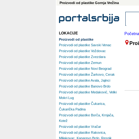
Proizvodi od plastike Gornja Vrežina
LOKACIJE
Početn
Proizvodi od plastike
Proi
Proizvodi od plastike Savski Venac
Proizvodi od plastike Voždovac
Proizvodi od plastike Zvezdara
Proizvodi od plastike Zemun
Proizvodi od plastike Novi Beograd
Proizvodi od plastike Žarkovo, Cerak
Proizvodi od plastike Avala, Jajinci
Proizvodi od plastike Banovo Brdo
Proizvodi od plastike Medaković, Veliki
Mokri Lug
Proizvodi od plastike Čukarica,
Čukarička Padina
Proizvodi od plastike Borča, Krnjača,
Kotež
Proizvodi od plastike Vračar
Proizvodi od plastike Rakovica,
Miljakovac, Kanarevo Brdo, Resnik