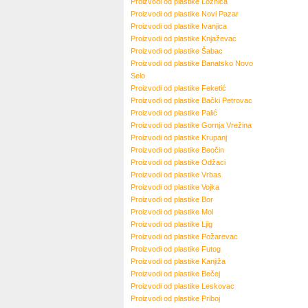
Proizvodi od plastike
Loznica
Proizvodi od plastike
Novi Pazar
Proizvodi od plastike
Ivanjica
Proizvodi od plastike
Knjaževac
Proizvodi od plastike
Šabac
Proizvodi od plastike
Banatsko Novo
Selo
Proizvodi od plastike
Feketić
Proizvodi od plastike
Bački Petrovac
Proizvodi od plastike
Palić
Proizvodi od plastike
Gornja Vrežina
Proizvodi od plastike
Krupanj
Proizvodi od plastike
Beočin
Proizvodi od plastike
Odžaci
Proizvodi od plastike
Vrbas
Proizvodi od plastike
Vojka
Proizvodi od plastike
Bor
Proizvodi od plastike
Mol
Proizvodi od plastike
Ljig
Proizvodi od plastike
Požarevac
Proizvodi od plastike
Futog
Proizvodi od plastike
Kanjiža
Proizvodi od plastike
Bečej
Proizvodi od plastike
Leskovac
Proizvodi od plastike
Priboj