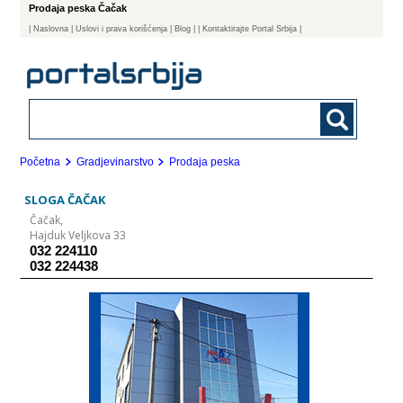
Prodaja peska Čačak
|
Naslovna
| Uslovi i prava korišćenja
|
Blog
|
| Kontaktirajte Portal Srbija |
Početna
Gradjevinarstvo
Prodaja peska
SLOGA ČAČAK
Čačak,
Hajduk Veljkova 33
032 224110
032 224438