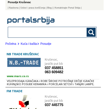
Posudje Kruševac
|
Naslovna
| Uslovi i prava korišćenja
|
Blog
|
| Kontaktirajte Portal Srbija |
Početna
Kuća i bašta
Posudje
NB TRADE KRUŠEVAC
Kruševac,
Jasički put bb
037 458851
063 609482
www.mars.co.rs
VELEPRODAJA IGRAČAKA i ROBE ŠIROKE POTROŠNjE DEČIJE IGRAČKE
KUHINjSKO POSUĐE KERAMIKA i PORCELAN SETOVI i TANjIRI LAMPE,
VAZE i SVEĆE RATAN VAZE, POLICE STAKLENE ČAŠE ALBUMI, RAMOVI,
SLIKE SATOVI UPALjAČI UKRASNI PAPIR, TRAKE SLAVSKI PROGRAM
FM TRADE
EMAJL POSUĐE FIGURE SUVENIRI SRBIJE KUĆNI TEKSTIL
Kruševac,
Jasički put bb
037 445775