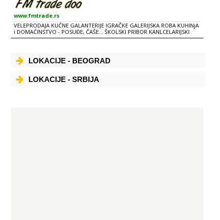
www.fmtrade.rs
VELEPRODAJA KUĆNE GALANTERIJE IGRAČKE GALERIJSKA ROBA KUHINjA
i DOMAĆINSTVO - POSUĐE, ČAŠE... ŠKOLSKI PRIBOR KANLCELARIJSKI
PRIBOR UKRASNI PAPIR NOVOGODIŠNjI PROGRAM BIŽUTERIJA:
NARUKVICE, MINĐUŠE, OGRLICE, BODI PIRSING INTEX LETNjI PROGRAM
LETNjI PROGRAM KOZMETIKA i KUĆNA HEMIJA
LOKACIJE - BEOGRAD
LOKACIJE - SRBIJA