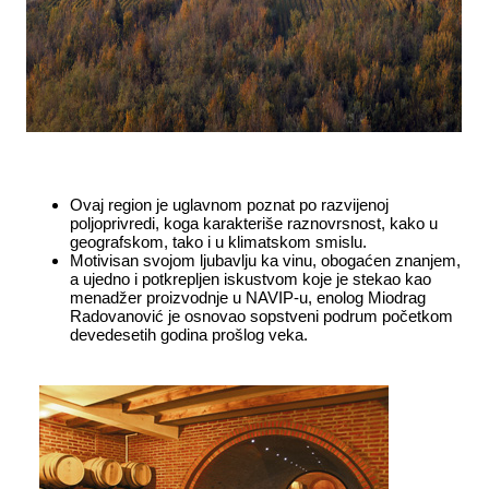
Ovaj region je
uglavnom poznat po razvijenoj
poljoprivredi, koga karakteriše
raznovrsnost, kako u
geografskom, tako i u klimatskom
smislu.
Motivisan svojom ljubavlju ka vinu, obogaćen znanjem,
a ujedno i potkrepljen iskustvom koje je stekao kao
menadžer proizvodnje u NAVIP-u, enolog Miodrag
Radovanović je osnovao sopstveni podrum početkom
devedesetih godina prošlog veka.