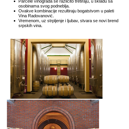
Parcele vinograda se različito tretiraju, u skladu sa
osobinama svog podneblja.
Ovakve kombinacije rezultiraju bogatstvom u paleti
Vina Radovanović.
Vremenom, uz strpljenje i ljubav, stvara se novi brend
srpskih vina.