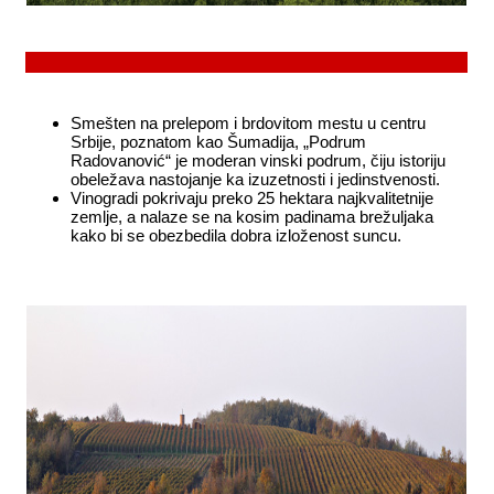
Smešten na prelepom i brdovitom mestu u centru
Srbije,
poznatom kao Šumadija, „Podrum
Radovanović“ je moderan
vinski podrum, čiju istoriju
obeležava nastojanje ka izuzetnosti
i jedinstvenosti.
Vinogradi pokrivaju preko 25 hektara najkvalitetnije
zemlje, a nalaze se na kosim padinama brežuljaka
kako bi se obezbedila dobra izloženost suncu.