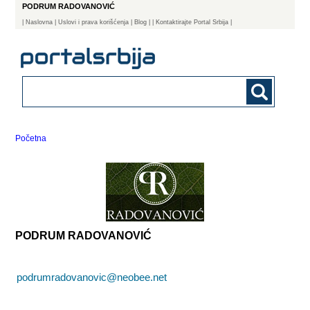
PODRUM RADOVANOVIĆ
|
Naslovna
| Uslovi i prava korišćenja
|
Blog
|
| Kontaktirajte Portal Srbija |
Početna
PODRUM RADOVANOVIĆ
podrumradovanovic@neobee.net