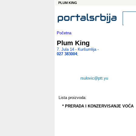
PLUM KING
Početna
Plum King
7. Jula 14 - Kuršumlija -
027 383004
;
rsulovic@ptt.yu
Lista proizvoda:
* PRERADA I KONZERVISANJE VOĆA