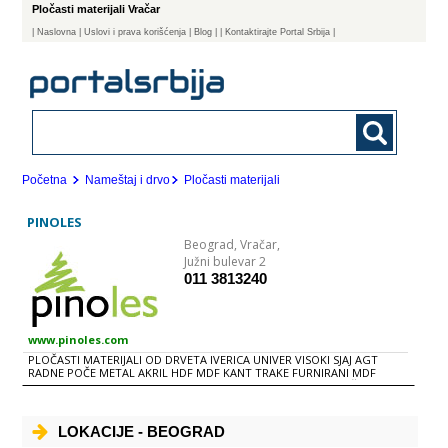
Pločasti materijali Vračar
|
Naslovna
| Uslovi i prava korišćenja
|
Blog
|
| Kontaktirajte Portal Srbija |
Početna
Nameštaj i drvo
Pločasti materijali
PINOLES
Beograd,
Vračar,
Južni bulevar 2
011 3813240
www.pinoles.com
PLOČASTI MATERIJALI OD DRVETA IVERICA UNIVER VISOKI SJAJ AGT
RADNE POČE METAL AKRIL HDF MDF KANT TRAKE FURNIRANI MDF
FURNIRANA IVERICA EKSTRUDIRANA IVERICA EUROLIGHT PLOČE EURO
LIGHT RADNE PLOČE OKOV ZA EUROLIGHT DIHT LAJSNE LAMINATI
LEPKOVI LAMINATNI PODOVI UNUTRAŠNjA VRATA KROVNI PROZORI
SISTEMI SUVE GRAĐE TERMO IZOLACIONI MATERIJALI GRAĐEVINSKA
LOKACIJE - BEOGRAD
HEMIJA PRAŠKASTI MATERIJALI OSB