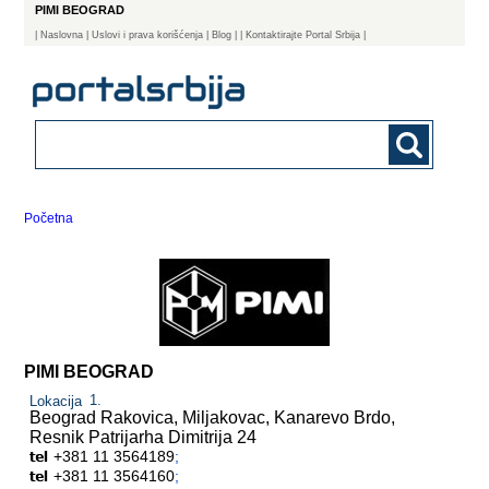
PIMI BEOGRAD
|
Naslovna
| Uslovi i prava korišćenja
|
Blog
|
| Kontaktirajte Portal Srbija |
Početna
PIMI BEOGRAD
Lokacija
Beograd Rakovica, Miljakovac, Kanarevo Brdo,
Resnik
Patrijarha Dimitrija 24
+381 11 3564189
;
+381 11 3564160
;