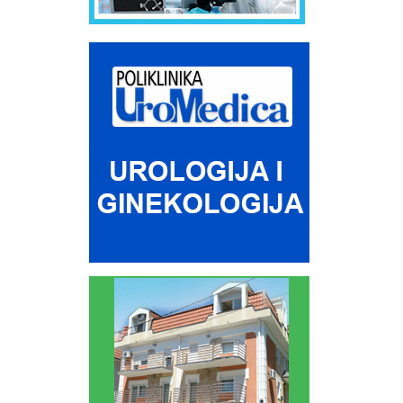
garantuje da na jednom mestu možete pronaći sve što Vam je
potrebno po najpristupačnijim cenama. Pored stalnog asortimana,
nabavljamo i drugu opremu po narudžbini ili na osnovu raspisanih
tendera. Opremamo medicinske ustanove bolničkim nameštajem i
školske ustanove didaktičkim sredstvima i ostalim učilima. Garancija,
rezervni delovi i servis su obezbedjeni, što našu uslugu čini još
kvalitetnijom. Od 2005. godine poslujemo po standardu kvaliteta ISO
9001:2000. U NOVI ŽIVOT SA NAMA