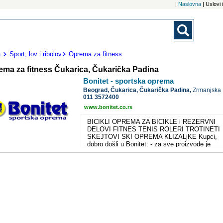
|
Naslovna
| Uslovi
a
Sport, lov i ribolov
Oprema za fitness
ema za fitness Čukarica, Čukarička Padina
Bonitet - sportska oprema
Beograd,
Čukarica, Čukarička Padina,
Zrmanjska
011 3572400
www.bonitet.co.rs
BICIKLI OPREMA ZA BICIKLE i REZERVNI
DELOVI FITNES TENIS ROLERI TROTINETI
SKEJTOVI SKI OPREMA KLIZALjKE Kupci,
dobro došli u Bonitet: - za sve proizvode je
obezbeđena deklaracija, garancija, servis i
rezervni delovi - za sve bicikle je urađen nulti
servis - za fitness sprave dostava i montaža u
stanu kupca - za skije besplatna montaža vez
Bonitet doo vodi računa i o Vašem budžetu: -
mogućnost odloženog plaćanja čekovima građ
bez kamate - plaćanje platnim karticama - za
sindikate preduzeća mogućnost organizovane
prodaje na rate preko platne liste Kupci imaju
mogućnost odloženog plaćanje čekovima građ