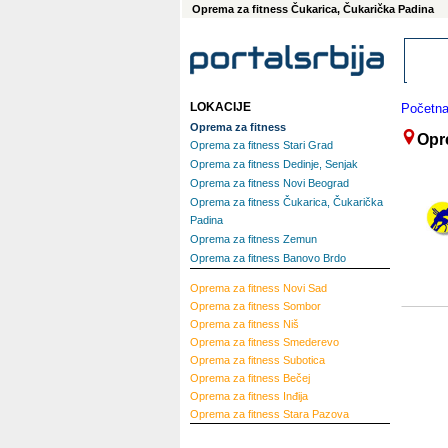
Oprema za fitness Čukarica, Čukarička Padina
LOKACIJE
Početn
Oprema za fitness
Opr
Oprema za fitness Stari Grad
Oprema za fitness Dedinje, Senjak
Oprema za fitness Novi Beograd
Oprema za fitness Čukarica, Čukarička
Padina
Oprema za fitness Zemun
Oprema za fitness Banovo Brdo
Oprema za fitness
Novi Sad
Oprema za fitness
Sombor
Oprema za fitness
Niš
Oprema za fitness
Smederevo
Oprema za fitness
Subotica
Oprema za fitness
Bečej
Oprema za fitness
Inđija
Oprema za fitness
Stara Pazova