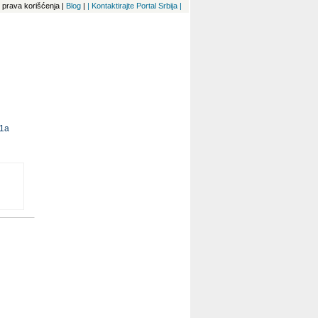
 i prava korišćenja
|
Blog
|
| Kontaktirajte Portal Srbija |
 1a
ova
ana,
ana