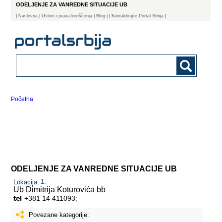
ODELJENJE ZA VANREDNE SITUACIJE UB
|
Naslovna
| Uslovi i prava korišćenja
|
Blog
|
| Kontaktirajte Portal Srbija |
Početna
ODELJENJE ZA VANREDNE SITUACIJE UB
Lokacija
Ub
Dimitrija Koturovića bb
+381 14 411093
;
Povezane kategorije: