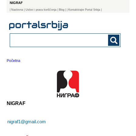
NIGRAF
|
Naslovna
| Uslovi i prava korišćenja
|
Blog
|
| Kontaktirajte Portal Srbija |
Početna
NIGRAF
nigraf1@gmail.com