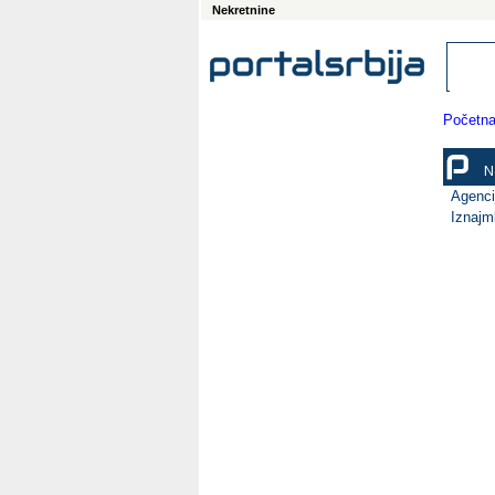
Nekretnine
Početn
N
Agenci
Iznajml