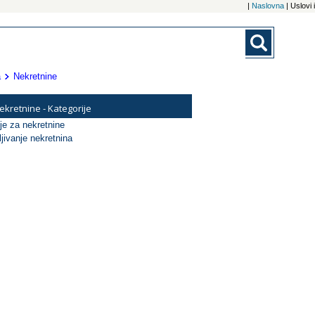
|
Naslovna
| Uslovi
a
Nekretnine
ekretnine - Kategorije
je za nekretnine
jivanje nekretnina