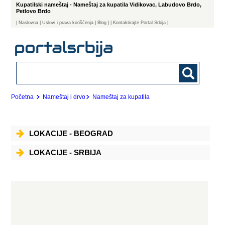
Kupatilski nameštaj - Nameštaj za kupatila Vidikovac, Labudovo Brdo,
Petlovo Brdo
|
Naslovna
| Uslovi i prava korišćenja
|
Blog
|
| Kontaktirajte Portal Srbija |
Početna
Nameštaj i drvo
Nameštaj za kupatila
LOKACIJE - BEOGRAD
LOKACIJE - SRBIJA