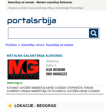
Nameštaj od metala - Metalni nameštaj Aleksinac
|
Naslovna
| Uslovi i prava korišćenja
|
Blog
|
| Kontaktirajte Portal Srbija |
Početna
Nameštaj i drvo
Nameštaj od metala
METALNA GALANTERIJA ALEKSINAC
Aleksinac,
Niška 5
018 803698
060 6606222
www.mg.rs
KOVANO GVOŽĐE NAMEŠTAJ KAPIJE OGRADE STEPENIŠTA TERASE
ELEMENTI IZRADA NAMEŠTAJA OD KOVANOG GVOŽĐA KAPIJE OGRADE
STEPENIŠTA TERASE ELEMENTI Izrađujemo elemente različitih
dimenzija i debljina materijala: 12x8, 10x10, 12x12, 14x14 mm. i dr. sa
tri oblika kovanja REFERENCE VABIS - Aleksinac KOMAK-M - Aleksinac
TEHNOUNION - Valjevo EKONOMIK 96 - Aleksinac FTO - Beograd MIĆA
LOKACIJE - BEOGRAD
FORD - Niš EXTROL - Aleksinac JKP MEDIJANA, staro groblje - Niš Dr.
Rusomir Miletić - Beograd NIŠ STAN - Niš FEROS - Aleksinac Manastir