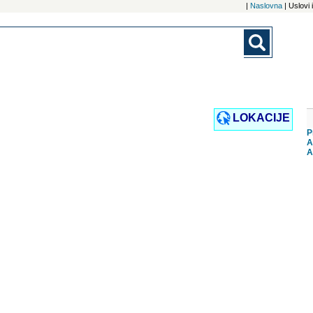
|
Naslovna
| Uslovi
LOKACIJE
P
A
A