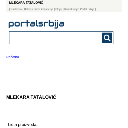
MLEKARA TATALOVIĆ
|
Naslovna
| Uslovi i prava korišćenja
|
Blog
|
| Kontaktirajte Portal Srbija |
Početna
MLEKARA TATALOVIĆ
Lista proizvoda: