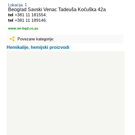
Lokacija
Beograd Savski Venac
Tadeuša Koćuška 42a
+381 11 181554
;
+381 11 189146
;
www.mi-bgd.co.yu
Povezane kategorije:
Hemikalije, hemijski proizvodi