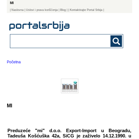
MI
|
Naslovna
| Uslovi i prava korišćenja
|
Blog
|
| Kontaktirajte Portal Srbija |
Početna
MI
Preduzeće "mi" d.o.o. Export-Import u Beogradu,
Tadeuša Košćuška 42a, SiCG je zaživelo 14.12.1990. u