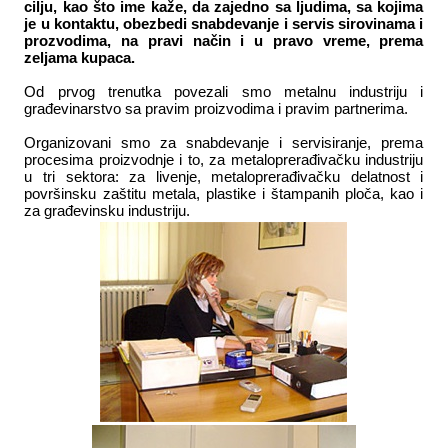
cilju, kao što ime kaže, da zajedno sa ljudima, sa kojima
je u kontaktu, obezbedi snabdevanje i servis sirovinama i
prozvodima, na pravi način i u pravo vreme, prema
zeljama kupaca.
Od prvog trenutka povezali smo metalnu industriju i
građevinarstvo sa pravim proizvodima i pravim partnerima.
Organizovani smo za snabdevanje i servisiranje, prema
procesima proizvodnje i to, za metaloprerađivačku industriju
u tri sektora: za livenje, metaloprerađivačku delatnost i
površinsku zaštitu metala, plastike i štampanih ploča, kao i
za građevinsku industriju.