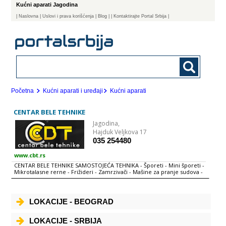
Kućni aparati Jagodina
|
Naslovna
| Uslovi i prava korišćenja
|
Blog
|
| Kontaktirajte Portal Srbija |
Početna
Kućni aparati i uređaji
Kućni aparati
CENTAR BELE TEHNIKE
Jagodina,
Hajduk Veljkova 17
035 254480
www.cbt.rs
CENTAR BELE TEHNIKE SAMOSTOJEĆA TEHNIKA - Šporeti - Mini šporeti -
Mikrotalasne rerne - Frižideri - Zamrzivači - Mašine za pranje sudova -
Mašine za pranje veša - Mašine za pranje i sušenje veša - Mašine za
sušenje veša - Aspiratori - Bojleri UGRADNA TEHNIKA - Ugradne ploče -
Ugradne rerne - Ugradni setovi - Ugradne mikrotalasne rerne -
Ugradni frižideri - Ugradne mašine za pranje sudova - Ugradne mašine
LOKACIJE - BEOGRAD
za pranje veša - Ugradne mašine za pranje i sušenje veša - Ugradni
aspiratori - Ugradni aparat za kafu - Fioka ugradnog aparata za kafu -
Ugradni televizor KUHINJKSKI APARATI - Aparati za espresso - Aparati
LOKACIJE - SRBIJA
za galete - Aparati za kafu - Aparati za kuvanje jaja - Aparati za kuvanje