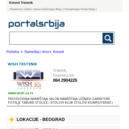
Kreveti Trstenik
|
Naslovna
| Uslovi i prava korišćenja
|
Blog
|
| Kontaktirajte Portal Srbija |
Početna
Nameštaj i drvo
Kreveti
WISH TRSTENIK
Trstenik,
Osaonica bb
064 2904225
www.wish.co.rs
PROIZVODNjA NAMEŠTAJA SALON NAMEŠTAJA LEŽAJEVI GARNITURE
FOTELjE TABUREI STOLICE i STOLOVI KLUB STOLOVI KOMPJUTERSKI i
RADNI STOLOVI KREVETI KUHINjE ORMARI i PLAKARI KOMODICE i
CIPELARI
LOKACIJE - BEOGRAD