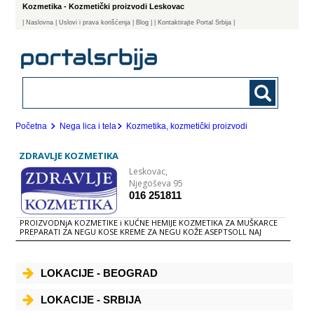
Kozmetika - Kozmetički proizvodi Leskovac
|
Naslovna
| Uslovi i prava korišćenja
|
Blog
|
| Kontaktirajte Portal Srbija |
Početna
Nega lica i tela
Kozmetika, kozmetički proizvodi
ZDRAVLJE KOZMETIKA
Leskovac,
Njegoševa 95
016 251811
PROIZVODNjA KOZMETIKE i KUĆNE HEMIJE KOZMETIKA ZA MUŠKARCE
PREPARATI ZA NEGU KOSE KREME ZA NEGU KOŽE ASEPTSOLL NAJ
KUĆNA HEMIJA
LOKACIJE - BEOGRAD
LOKACIJE - SRBIJA