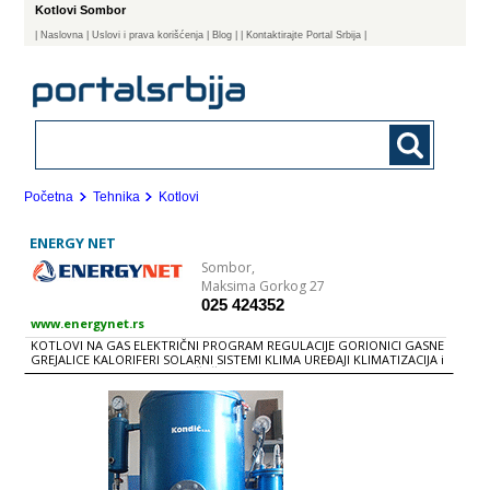
Kotlovi Sombor
|
Naslovna
| Uslovi i prava korišćenja
|
Blog
|
| Kontaktirajte Portal Srbija |
Početna
Tehnika
Kotlovi
ENERGY NET
Sombor,
Maksima Gorkog 27
025 424352
www.energynet.rs
KOTLOVI NA GAS ELEKTRIČNI PROGRAM REGULACIJE GORIONICI GASNE
GREJALICE KALORIFERI SOLARNI SISTEMI KLIMA UREĐAJI KLIMATIZACIJA i
VENTILACIJA RADIJATORI i SUŠAČI OPREMA ZA GREJANjE OPREMA ZA
GASNE INSTALACIJE CEVI FITINZI SANITARIJE VODOVOD i KANALIZACIJA
PODSTANICE PUMPE TRETMAN VODE PRIBOR i ALATI