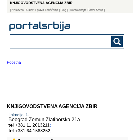
KNJIGOVODSTVENA AGENCIJA ZBIR
|
Naslovna
| Uslovi i prava korišćenja
|
Blog
|
| Kontaktirajte Portal Srbija |
Početna
KNJIGOVODSTVENA AGENCIJA ZBIR
Lokacija
Beograd Zemun
Zlatiborska 21a
+381 11 2613211
;
+381 64 1563252
;