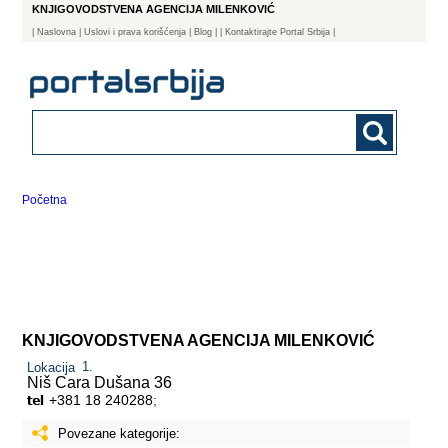
KNJIGOVODSTVENA AGENCIJA MILENKOVIĆ
|
Naslovna
| Uslovi i prava korišćenja
|
Blog
|
| Kontaktirajte Portal Srbija |
Početna
KNJIGOVODSTVENA AGENCIJA MILENKOVIĆ
Lokacija
Niš
Cara Dušana 36
+381 18 240288
;
Povezane kategorije: