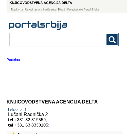
KNJIGOVODSTVENA AGENCIJA DELTA
|
Naslovna
| Uslovi i prava korišćenja
|
Blog
|
| Kontaktirajte Portal Srbija |
Početna
KNJIGOVODSTVENA AGENCIJA DELTA
Lokacija
Lučani
Radnička 2
+381 32 819559
;
+381 63 8330105
;