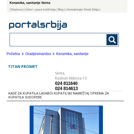
Keramika, sanitarije Senta
|
Naslovna
| Uslovi i prava korišćenja
|
Blog
|
| Kontaktirajte Portal Srbija |
Početna
Gradjevinarstvo
Keramika, sanitarije
TITAN PROMET
Senta,
Radnuti Mikloša 10
024 811640
024 814613
KADE ZA KUPATILA LAVABOI KUPATILSKI NAMEŠTAJ OPREMA ZA
KUPATILA SUDOPERE