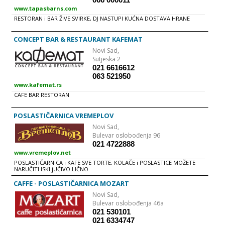
www.tapasbarns.com
RESTORAN i BAR ŽIVE SVIRKE, DJ NASTUPI KUĆNA DOSTAVA HRANE
CONCEPT BAR & RESTAURANT KAFEMAT
Novi Sad,
Sutjeska 2
021 6616612
063 521950
www.kafemat.rs
CAFE BAR RESTORAN
POSLASTIČARNICA VREMEPLOV
Novi Sad,
Bulevar oslobođenja 96
021 4722888
www.vremeplov.net
POSLASTIČARNICA i KAFE SVE TORTE, KOLAČE i POSLASTICE MOŽETE
NARUČITI ISKLjUČIVO LIČNO
CAFFE - POSLASTIČARNICA MOZART
Novi Sad,
Bulevar oslobođenja 46a
021 530101
021 6334747