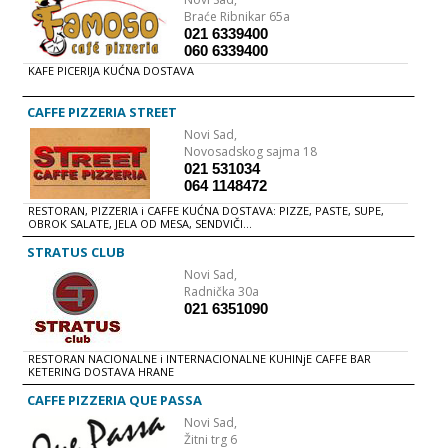
Braće Ribnikar 65a
021 6339400
060 6339400
KAFE PICERIJA KUĆNA DOSTAVA
CAFFE PIZZERIA STREET
Novi Sad,
Novosadskog sajma 18
021 531034
064 1148472
RESTORAN, PIZZERIA i CAFFE KUĆNA DOSTAVA: PIZZE, PASTE, SUPE,
OBROK SALATE, JELA OD MESA, SENDVIČI...
STRATUS CLUB
Novi Sad,
Radnička 30a
021 6351090
RESTORAN NACIONALNE i INTERNACIONALNE KUHINjE CAFFE BAR
KETERING DOSTAVA HRANE
CAFFE PIZZERIA QUE PASSA
Novi Sad,
Žitni trg 6