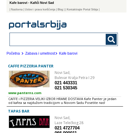
Kafe barovi - Kafići Novi Sad
|
Naslovna
| Uslovi i prava korišćenja
|
Blog
|
| Kontaktirajte Portal Srbija |
Početna
Zabava i umetnost
Kafe barovi
CAFFE PIZZERIA PANTER
Novi Sad,
Bulevar Kralja Petra I 29
021 443331
021 530345
www.panterns.com
CAFFE i PIZZERIA VELIKI IZBOR HRANE DOSTAVA Kafe Panter je jedan
od kafea sa najdužom tradicijom u Novom Sadu Posetite nas!
TAPAS BAR
Novi Sad,
Laze Telečkog 28
021 4727704
066 000011