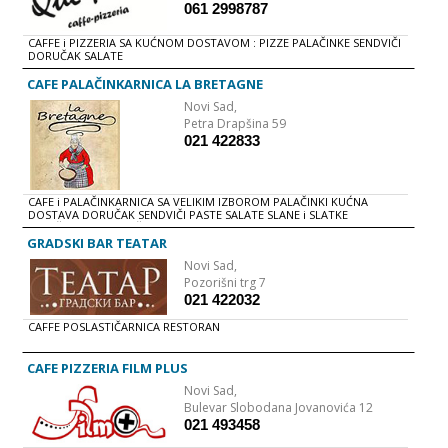
061 2998787
CAFFE i PIZZERIA SA KUĆNOM DOSTAVOM : PIZZE PALAČINKE SENDVIČI
DORUČAK SALATE
CAFE PALAČINKARNICA LA BRETAGNE
Novi Sad,
Petra Drapšina 59
021 422833
CAFE i PALAČINKARNICA SA VELIKIM IZBOROM PALAČINKI KUĆNA
DOSTAVA DORUČAK SENDVIČI PASTE SALATE SLANE i SLATKE
PALAČINKE DEZERTI ŠEJKOVI Kapri palacinka, plazma shake od banane,
nutella espresso... Dobro dosli u Novi Sad i kafe palacinkarnicu La
GRADSKI BAR TEATAR
Bretagne, smestenu na uglu bulevara Oslobodjenja i ulice Petra
Novi Sad,
Drapsina. Dodjite i osetite atmosferu cuvenih francuskih bistroa i
crêperie-a, uz muziku Edith Piaf, jedinstven enterijer i ljubazno
Pozorišni trg 7
osoblje. Popijte neizbeznu jutarnju kaficu, probajte neku od preko 30
021 422032
slanih i slatkih palacinki sa naseg menija.Opustite se, uzivajte i bar na
trenutak ostavite po strani dnevne obaveze.
CAFFE POSLASTIČARNICA RESTORAN
CAFE PIZZERIA FILM PLUS
Novi Sad,
Bulevar Slobodana Jovanovića 12
021 493458