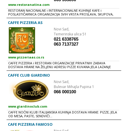
www.restoranatina.com
RESTORAN NACIONALNE i INTERNACIONALNE KUHINjE KAFE i
POSLASTIČARNICA ORGANIZACIJA SVIH VRSTA PROSLAVA, SKUPOVA,
DOGAĐAJA... MUZIČKI PROGRAM SVAKE VEČERI
CAFFE PIZZERIA AS
Novi Sad,
Temerinska ulica 51
021 6338765
063 7137327
www.pizzeriaas.co.rs
CAFFE PIZZERIA i RESTORAN ORGANIZACIJE PRIVATNIH ZABAVA
DOSTAVA HRANE NA ŽELjENU ADRESU PIZZE KUVANA JELA LAZANjE
PLjESKAVICE SENDVIČI TORTOLjE KOLENICA U TESTU
CAFFE CLUB GIARDINO
Novi Sad,
Bulevar Mihajla Pupina 1
066 000100
www.giardinoclub.com
CAFFE NOĆNI KLUB ITALIJANSKA KUHINjA DOSTAVA HRANE: PIZZE, JELA
OD MESA, PASTE, SENDVIČI...
CAFE PIZZERIA FAMOSO
Novi Sad,