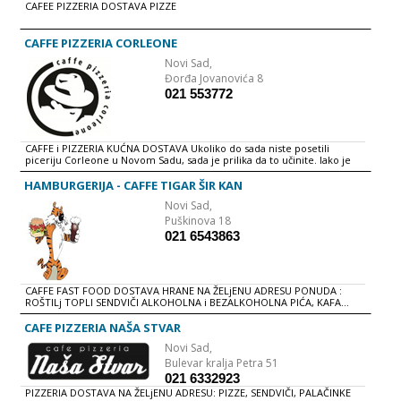
CAFEE PIZZERIA DOSTAVA PIZZE
CAFFE PIZZERIA CORLEONE
Novi Sad,
Đorđa Jovanovića 8
021 553772
CAFFE i PIZZERIA KUĆNA DOSTAVA Ukoliko do sada niste posetili
piceriju Corleone u Novom Sadu, sada je prilika da to učinite. Iako je
picerija nazvana po veoma poznatoj i na glasu opasnoj porodici
Corleone, atmosfera u ovoj maloj piceriji je sasvim drugačija,topla i
HAMBURGERIJA - CAFFE TIGAR ŠIR KAN
prijatna. Jela pripremljena sa ljubavlju, osvojiće vaše stomake i otopiti
Novi Sad,
led sa srca nepoverljivih i opreznih gurmana. Uverite se u kvalitet
hrane i opustite se jer ova porodica Corleone služi Vama.
Puškinova 18
021 6543863
CAFFE FAST FOOD DOSTAVA HRANE NA ŽELjENU ADRESU PONUDA :
ROŠTILj TOPLI SENDVIČI ALKOHOLNA i BEZALKOHOLNA PIĆA, KAFA...
CAFE PIZZERIA NAŠA STVAR
Novi Sad,
Bulevar kralja Petra 51
021 6332923
PIZZERIA DOSTAVA NA ŽELjENU ADRESU: PIZZE, SENDVIČI, PALAČINKE