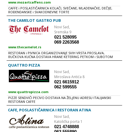
www.mozartcaffens.com
CAFFE i POSLASTIČARNICA KOLAČI, SVEČANE, MLADENAČKE, DEČIJE,
ROĐENDANSKE i SVAKODNEVNE TORTE
THE CAMELOT GASTRO PUB
Novi Sad,
Sremska 9
021 528095
069 2263568
www.thecamelot.rs
RESTORAN i PIVNICA ORGANIZOVANjE SVIH VRSTA PROSLAVA,
RUČKOVA KUĆNA DOSTAVA HRANE KETERING PETKOM i SUBOTOM
ŽIVE SVIRKE
QUATTRO PIZZA
Novi Sad,
Miroslava Antića 8
021 6615912
062 599555
www.quattropizza.com
PIZZE SENDVIČI PECIVO DOSTAVA NA ŽELjENU ADRESU ITALIJANSKI
RESTORAN CAFFE
CAFE, POSLASTIČARNICA I RESTORAN ATINA
Novi Sad,
Katolička porta 1
021 4748888
063 555890