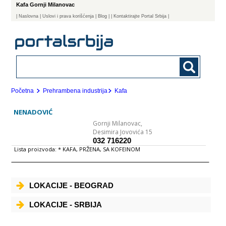
Kafa Gornji Milanovac
|
Naslovna
| Uslovi i prava korišćenja
|
Blog
|
| Kontaktirajte Portal Srbija |
Početna
Prehrambena industrija
Kafa
NENADOVIĆ
Gornji Milanovac,
Desimira Jovovića 15
032 716220
Lista proizvoda: * KAFA, PRŽENA, SA KOFEINOM
LOKACIJE - BEOGRAD
LOKACIJE - SRBIJA