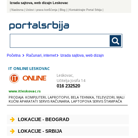
Izrada sajtova, web dizajn Leskovac
|
Naslovna
| Uslovi i prava korišćenja
|
Blog
|
| Kontaktirajte Portal Srbija |
Početna
Računari, internet
Izrada sajtova, web dizajn
IT ONLINE LESKOVAC
Leskovac,
Učitelja Josifa 14
016 232520
www.itleskovac.rs
PRODAJA: KOMPJUTERI, LAPROTOPVI, BELA TEHNIKA, TELEVIZORI, MALI
KUĆNI APARATATI SERVIS RAČUNARIA, LAPTOPOVA SERVIS ŠTAMPAČA
REPARIRANjE i PUNjENjE TONERA IZRADA INTERNET PREZENTACIJA
REGISTRACIJA DOMENA i HOSTING
LOKACIJE - BEOGRAD
LOKACIJE - SRBIJA