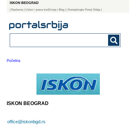
ISKON BEOGRAD
|
Naslovna
| Uslovi i prava korišćenja
|
Blog
|
| Kontaktirajte Portal Srbija |
Početna
ISKON BEOGRAD
office@iskonbgd.rs