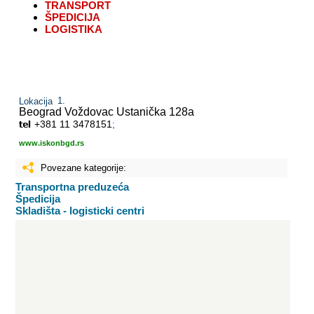
TRANSPORT
ŠPEDICIJA
LOGISTIKA
Lokacija
Beograd Voždovac
Ustanička 128a
+381 11 3478151
;
www.iskonbgd.rs
Povezane kategorije:
Transportna preduzeća
Špedicija
Skladišta - logisticki centri